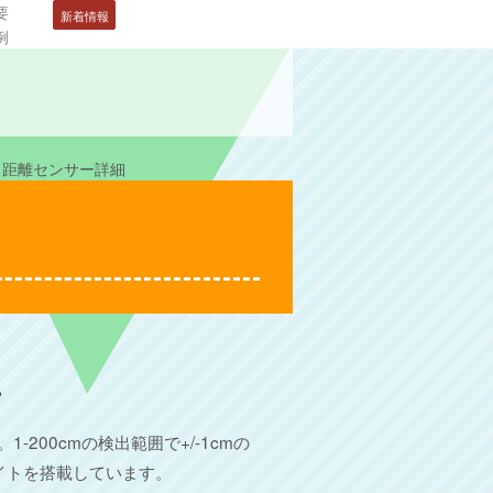
要
新着情報
例
ック距離センサー詳細
ー
200cmの検出範囲で+/-1cmの
イトを搭載しています。