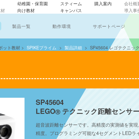
幼稚園・保育園
スティーム
購入案内
会社概
教材
向け教材
キャンパス
導入事
製品一覧
動作環境
サポートページ
ボット教材
>
SPIKEプライム
>
製品詳細
>
SP45604 レゴテクニ
SP45604
LEGO
テクニック距離センサ
Ⓡ
超音波距離センサーです。高精度の実測値を実現。1-
精度。プログラミング可能な4セグメントLEDラ