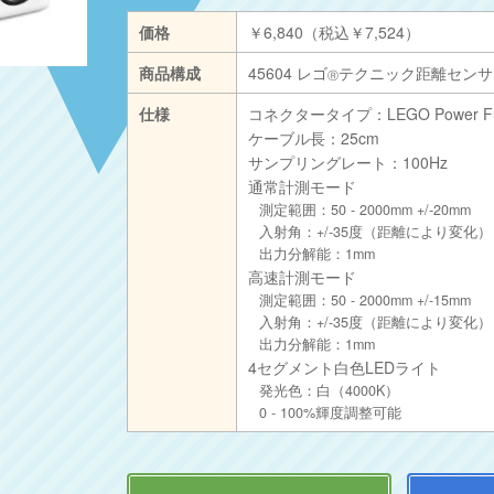
価格
￥6,840（税込￥7,524）
商品構成
45604 レゴ
テクニック距離センサ
Ⓡ
仕様
コネクタータイプ：LEGO Power Funct
ケーブル長：25cm
サンプリングレート：100Hz
通常計測モード
測定範囲：50 - 2000mm +/-20mm
入射角：+/-35度（距離により変化）
出力分解能：1mm
高速計測モード
測定範囲：50 - 2000mm +/-15mm
入射角：+/-35度（距離により変化）
出力分解能：1mm
4セグメント白色LEDライト
発光色：白（4000K）
0 - 100%輝度調整可能