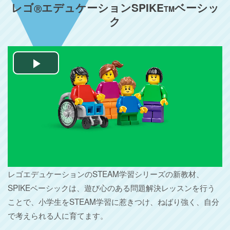
レゴ
エデュケーションSPIKE
ベーシッ
Ⓡ
TM
ク
Play
Video
レゴエデュケーションのSTEAM学習シリーズの新教材、
SPIKEベーシックは、遊び心のある問題解決レッスンを行う
ことで、小学生をSTEAM学習に惹きつけ、ねばり強く、自分
で考えられる人に育てます。