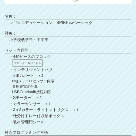
名称：
レゴ
エデュケーション SPIKE
ベーシック
Ⓡ
TM
対象：
小学校低学年・中学年
セット内容等：
・449ピースのブロック
ブロック一覧はこちら
・インテリジェントハブ
入出力ポート ｘ2
6軸ジャイロセンサー内蔵
専用充電池付属
USB/Bluetooth接続対応
・Sモーター ｘ2
・カラーセンサー ｘ1
・3ｘ3カラー・ライトマトリクス ｘ1
・仕分けトレー付収納ボックス
・教材管理用シール
対応プログラミング言語：