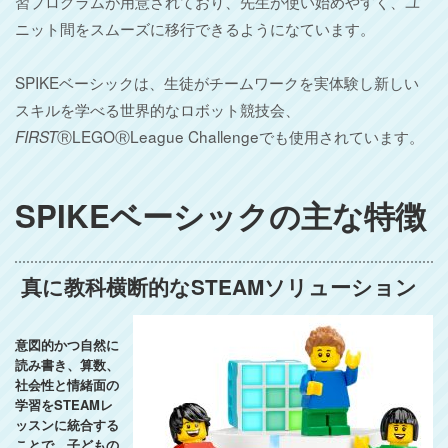
習プログラムが用意されており、先生が使い始めやすく、ユ
ニット間をスムーズに移行できるようになています。
SPIKEベーシックは、生徒がチームワークを実体験し新しい
スキルを学べる世界的なロボット競技会、
ⓇLEGOⓇLeague Challengeでも使用されています。
FIRST
SPIKEベーシックの主な特徴
真に教科横断的なSTEAMソリューション
意図的かつ自然に
読み書き、算数、
社会性と情緒面の
学習をSTEAMレ
ッスンに統合する
ことで、子どもの