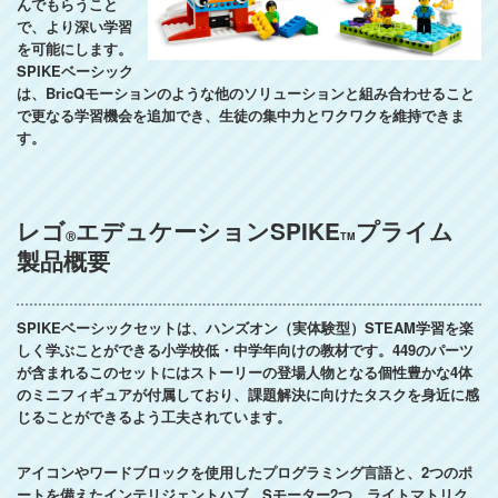
んでもらうこと
で、より深い学習
を可能にします。
SPIKEベーシック
は、BricQモーションのような他のソリューションと組み合わせること
で更なる学習機会を追加でき、生徒の集中力とワクワクを維持できま
す。
レゴ
エデュケーションSPIKE
プライム
Ⓡ
TM
製品概要
SPIKEベーシックセットは、ハンズオン（実体験型）STEAM学習を楽
しく学ぶことができる小学校低・中学年向けの教材です。449のパーツ
が含まれるこのセットにはストーリーの登場人物となる個性豊かな4体
のミニフィギュアが付属しており、課題解決に向けたタスクを身近に感
じることができるよう工夫されています。
アイコンやワードブロックを使用したプログラミング言語と、2つのポ
ートを備えたインテリジェントハブ、Sモーター2つ、ライトマトリク