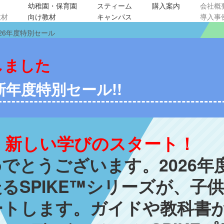
幼稚園・保育園
スティーム
購入案内
会社概
教材
向け教材
キャンパス
導入事
2026年度特別セール
しました
年新年度特別セール!!
度、新しい学びのスタート！
でとうございます。2026年度
るSPIKE™シリーズが、子
ートします。ガイドや教科書