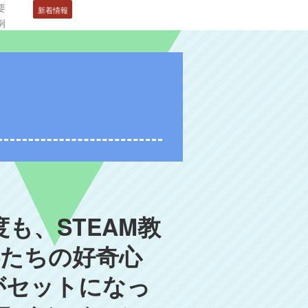
要
新着情報
例
も、STEAM教
供たちの好奇心
がセットになっ