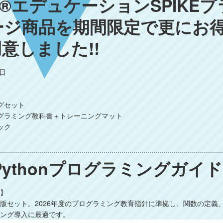
O®エデュケーションSPIKEプ
ジ商品を期間限定で更にお得な
意しました!!
1日
ングセット
ログラミング教科書＋トレーニングマット
ック
 Pythonプログラミングガイ
】
めの決定版セット。2026年度のプログラミング教育指針に準拠し、関数の定
ング導入に最適です。