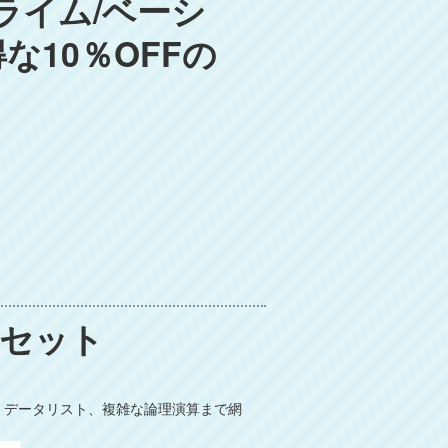
ライム/ベーシ
10％OFFの
ドセット
義、データリスト、複雑な論理演算まで網